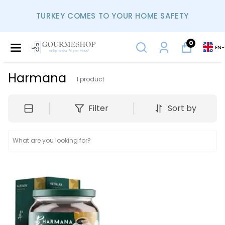
TURKEY COMES TO YOUR HOME SAFETY
0
EN
-
Harmana
1
product
Filter
Sort by