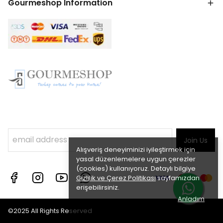
Gourmeshop Information
Join Us
Alışveriş deneyiminizi iyileştirmek için
yasal düzenlemelere uygun çerezler
(cookies) kullanıyoruz. Detaylı bilgiye
Gizlilik ve Çerez Politikası
sayfamızdan
erişebilirsiniz.
Anladım
©2025 All Rights Reserved